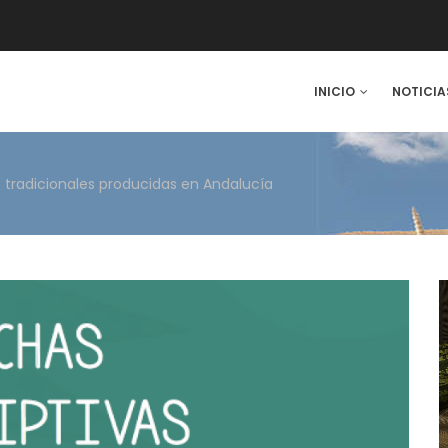
IN
INICIO
NOTICIA
VIGATION
s tradicionales producidas en Andalucía