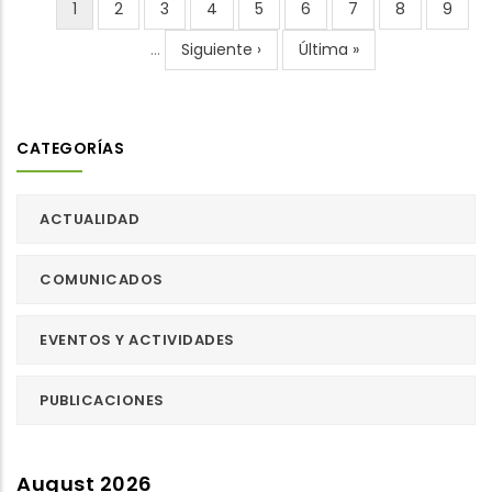
Current
1
Page
2
Page
3
Page
4
Page
5
Page
6
Page
7
Page
8
Page
9
Pagination
page
…
Next
Siguiente ›
Last
Última »
page
page
CATEGORÍAS
ACTUALIDAD
COMUNICADOS
EVENTOS Y ACTIVIDADES
PUBLICACIONES
August 2026