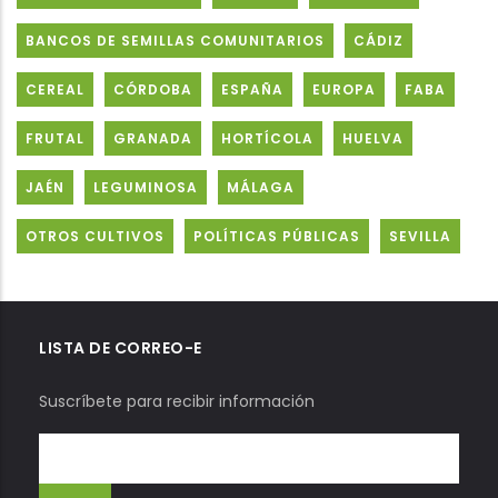
BANCOS DE SEMILLAS COMUNITARIOS
CÁDIZ
CEREAL
CÓRDOBA
ESPAÑA
EUROPA
FABA
FRUTAL
GRANADA
HORTÍCOLA
HUELVA
JAÉN
LEGUMINOSA
MÁLAGA
OTROS CULTIVOS
POLÍTICAS PÚBLICAS
SEVILLA
LISTA DE CORREO-E
Suscríbete para recibir información