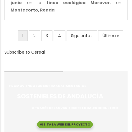
junio
en la
finca ecológica Maraver
, en
Montecorto, Ronda
.
Current
1
Page
2
Page
3
Page
4
Next
Siguiente ›
Last
Última »
Pagination
page
page
page
Subscribe to Cereal
PROMOVIENDO LOS SISTEMAS ALIMENTARIOS
SOSTENIBLES DE ANDALUCÍA
A TRAVÉS DE LAS VARIEDADES LOCALES DE CULTIVO
VISITA LA WEB DEL PROYECTO