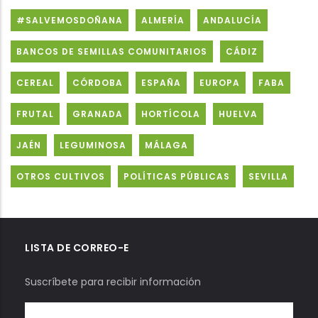
#SALVEMOSDOÑANA
ALMERÍA
ANDALUCÍA
BANCOS DE SEMILLAS COMUNITARIOS
CÁDIZ
CEREAL
CÓRDOBA
ESPAÑA
EUROPA
FABA
FRUTAL
GRANADA
HORTÍCOLA
HUELVA
JAÉN
LEGUMINOSA
MÁLAGA
OTROS CULTIVOS
POLÍTICAS PÚBLICAS
SEVILLA
LISTA DE CORREO-E
Suscríbete para recibir información