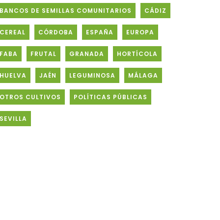
BANCOS DE SEMILLAS COMUNITARIOS
CÁDIZ
CEREAL
CÓRDOBA
ESPAÑA
EUROPA
FABA
FRUTAL
GRANADA
HORTÍCOLA
HUELVA
JAÉN
LEGUMINOSA
MÁLAGA
OTROS CULTIVOS
POLÍTICAS PÚBLICAS
SEVILLA