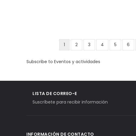
Current
1
Page
2
Page
3
Page
4
Page
5
Pag
6
Pagination
page
Subscribe to Eventos y actividades
LISTA DE CORREO-E
Suscríbete para recibir información
INFORMACIÓN DE CONTACTO