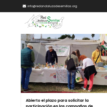
Skip
info@redandaluzadesemillas.org
to
main
MA
content
NA
Abierto el plazo para solicitar la
participación en las campañas de