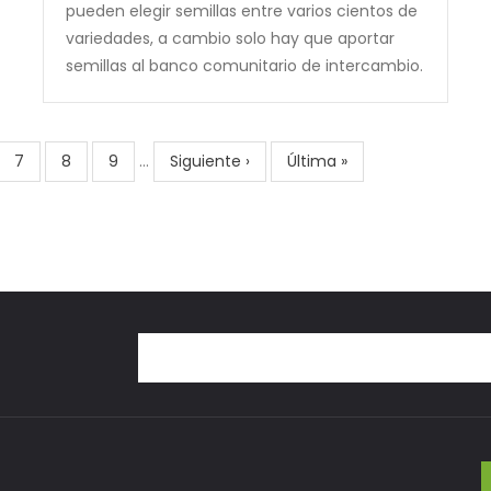
pueden elegir semillas entre varios cientos de
variedades, a cambio solo hay que aportar
semillas al banco comunitario de intercambio.
e
Page
7
Page
8
Page
9
…
Next
Siguiente ›
Last
Última »
page
page