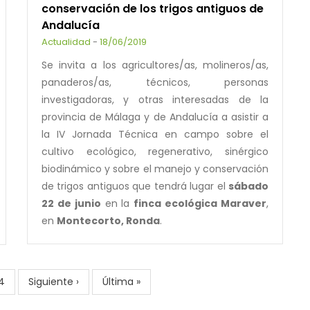
conservación de los trigos antiguos de
Andalucía
Actualidad
-
18/06/2019
Se invita a los agricultores/as, molineros/as,
panaderos/as, técnicos, personas
investigadoras, y otras interesadas de la
provincia de Málaga y de Andalucía a asistir a
la IV Jornada Técnica en campo sobre el
cultivo ecológico, regenerativo, sinérgico
biodinámico y sobre el manejo y conservación
de trigos antiguos que tendrá lugar el
sábado
22 de junio
en la
finca ecológica Maraver
,
en
Montecorto, Ronda
.
Page
4
Next
Siguiente ›
Last
Última »
page
page