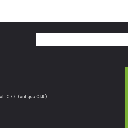
, C.E.S. (antiguo C.I.R.)