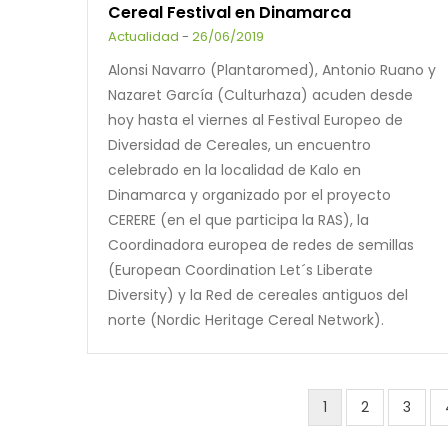
Cereal Festival en Dinamarca
Actualidad
-
26/06/2019
Alonsi Navarro (Plantaromed), Antonio Ruano y
Nazaret García (Culturhaza) acuden desde
hoy hasta el viernes al Festival Europeo de
Diversidad de Cereales, un encuentro
celebrado en la localidad de Kalo en
Dinamarca y organizado por el proyecto
CERERE (en el que participa la RAS), la
Coordinadora europea de redes de semillas
(European Coordination Let´s Liberate
Diversity) y la Red de cereales antiguos del
norte (Nordic Heritage Cereal Network).
Current
1
Page
2
Page
3
Pagination
page