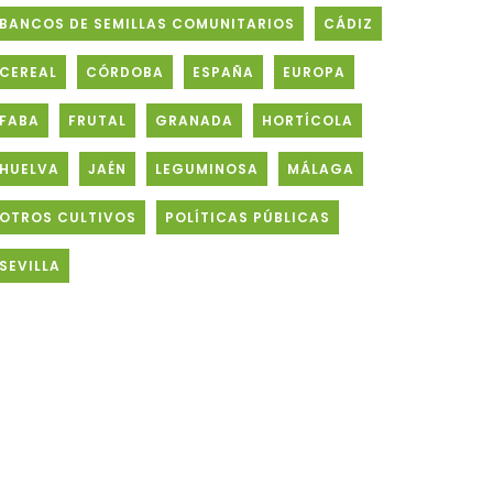
BANCOS DE SEMILLAS COMUNITARIOS
CÁDIZ
CEREAL
CÓRDOBA
ESPAÑA
EUROPA
FABA
FRUTAL
GRANADA
HORTÍCOLA
HUELVA
JAÉN
LEGUMINOSA
MÁLAGA
OTROS CULTIVOS
POLÍTICAS PÚBLICAS
SEVILLA