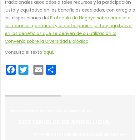
tradicionales asociados a tales recursos y la participación
justa y equitativa en los beneficios asociados, con arreglo a
las disposiciones del
Protocolo de Nagoya sobre acceso a
los recursos genéticos y la participación justa y equitativa
en los beneficios que se deriven de su utilización al
Convenio sobre la Diversidad Biológica
.
Consulta el texto
aquí
.
Facebook
Twitter
Email
Share
PROMOVIENDO LOS SISTEMAS ALIMENTARIOS
SOSTENIBLES DE ANDALUCÍA
A TRAVÉS DE LAS VARIEDADES LOCALES DE CULTIVO