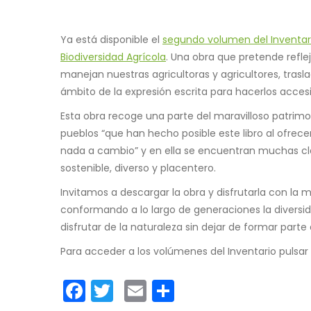
Ya está disponible el
segundo volumen del Inventari
Biodiversidad Agrícola
. Una obra que pretende refle
manejan nuestras agricultoras y agricultores, trasl
ámbito de la expresión escrita para hacerlos acces
Esta obra recoge una parte del maravilloso patri
pueblos “que han hecho posible este libro al ofre
nada a cambio” y en ella se encuentran muchas c
sostenible, diverso y placentero.
Invitamos a descargar la obra y disfrutarla con la m
conformando a lo largo de generaciones la diversi
disfrutar de la naturaleza sin dejar de formar parte 
Para acceder a los volúmenes del Inventario pulsar
Facebook
Twitter
Email
Share