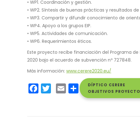
• WP1. Coordinación y gestión.
• WP2. Síntesis de buenas prácticas y resultados de
• WP3. Compartir y difundir conocimiento de orient
• WP4. Apoyo a los grupos EIP.
• WP5. Actividades de comunicación.
• WP6. Requerimientos éticos.
Este proyecto recibe financiación del Programa de 
2020 bajo el acuerdo de subvención nº 727848.
Más información:
www.cerere2020.eu/
Facebook
Twitter
Email
Share
DÍPTICO CERERE
OBJETIVOS PROYECTO