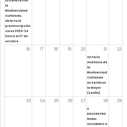
Estrénate con
la
Biodiversidad
Cultivada.
Abierta la
presinscripción
curso 2023-24
hasta el 27 de
octubre
16
17
18
19
20
21
22
XX Feria
Andaluza de
la
Biodiversiad
Cultivada
en Sanlúcar
la Mayor
(Sevilla)
23
24
25
26
27
28
29
II
ENCUENTRO
RURAL
VOLVIENDO A