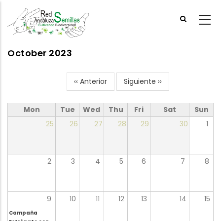
Skip
to
main
content
October 2023
‹‹
Anterior
Siguiente
››
Pagination
Mon
Tue
Wed
Thu
Fri
Sat
Sun
25
26
27
28
29
30
1
2
3
4
5
6
7
8
9
10
11
12
13
14
15
Campaña