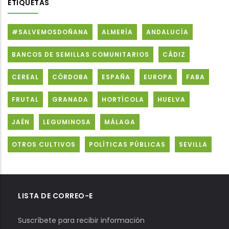
ETIQUETAS
#SALVEMOSDOÑANA
ALMERÍA
ANDALUCÍA
BANCOS DE SEMILLAS COMUNITARIOS
CÁDIZ
CEREAL
CÓRDOBA
ESPAÑA
EUROPA
FABA
FRUTAL
GRANADA
HORTÍCOLA
HUELVA
JAÉN
LEGUMINOSA
MÁLAGA
OTROS CULTIVOS
POLÍTICAS PÚBLICAS
SEVILLA
LISTA DE CORREO-E
Suscríbete para recibir información