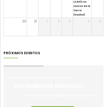
LA RAÍZ en
Linares de la
Sierra
(Huelva)
30
31
1
2
3
4
5
PRÓXIMOS EVENTOS
PROMOVIENDO LOS SISTEMAS ALIMENTARIOS
SOSTENIBLES DE ANDALUCÍA
A TRAVÉS DE LAS VARIEDADES LOCALES DE CULTIVO