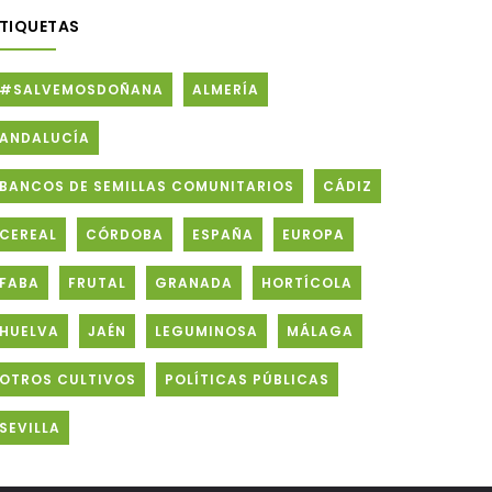
ETIQUETAS
#SALVEMOSDOÑANA
ALMERÍA
ANDALUCÍA
BANCOS DE SEMILLAS COMUNITARIOS
CÁDIZ
CEREAL
CÓRDOBA
ESPAÑA
EUROPA
FABA
FRUTAL
GRANADA
HORTÍCOLA
HUELVA
JAÉN
LEGUMINOSA
MÁLAGA
OTROS CULTIVOS
POLÍTICAS PÚBLICAS
SEVILLA