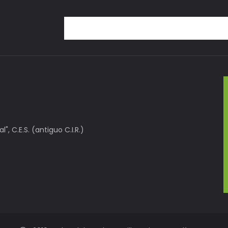
, C.E.S. (antiguo C.I.R.)