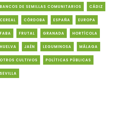
BANCOS DE SEMILLAS COMUNITARIOS
CÁDIZ
CEREAL
CÓRDOBA
ESPAÑA
EUROPA
FABA
FRUTAL
GRANADA
HORTÍCOLA
HUELVA
JAÉN
LEGUMINOSA
MÁLAGA
OTROS CULTIVOS
POLÍTICAS PÚBLICAS
SEVILLA