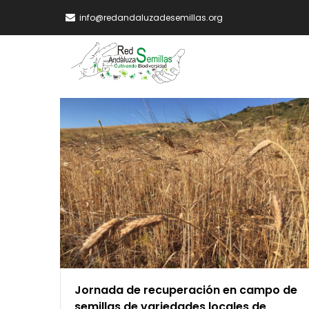
Skip
info@redandaluzadesemillas.org
to
main
MA
content
NA
Jornada de recuperación en campo de
semillas de variedades locales de