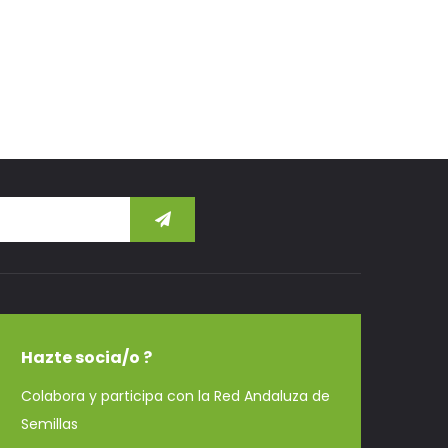
Hazte socia/o ?
Colabora y participa con la Red Andaluza de
Semillas