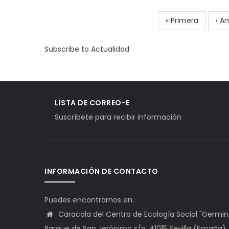
First
« Primera
Pre
‹ An
Pagination
page
pa
Subscribe to Actualidad
LISTA DE CORREO-E
Suscríbete para recibir información
INFORMACIÓN DE CONTACTO
Puedes encontrarnos en:
Caracola del Centro de Ecología Social "Germinal"
Parque de San Jerónimo s/n. 41015 Sevilla (España)