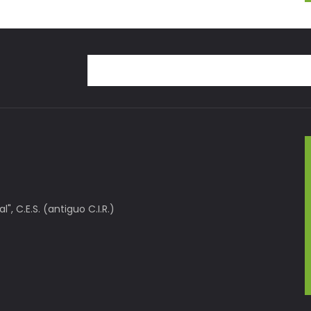
, C.E.S. (antiguo C.I.R.)