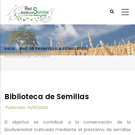
Skip
to
main
content
Inicio
-
Red de Resiembra e Intercambio
-
Breadcrumb
Biblioteca de Semillas
Biblioteca de Semillas
Publicado: 14/01/2026
El objetivo es contribuir a la conservación de la
biodiversidad cultivada mediante el préstamo de semillas