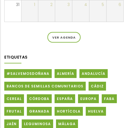
31
1
2
3
4
5
6
VER AGENDA
ETIQUETAS
#SALVEMOSDOÑANA
ALMERÍA
ANDALUCÍA
BANCOS DE SEMILLAS COMUNITARIOS
CÁDIZ
CEREAL
CÓRDOBA
ESPAÑA
EUROPA
FABA
FRUTAL
GRANADA
HORTÍCOLA
HUELVA
JAÉN
LEGUMINOSA
MÁLAGA