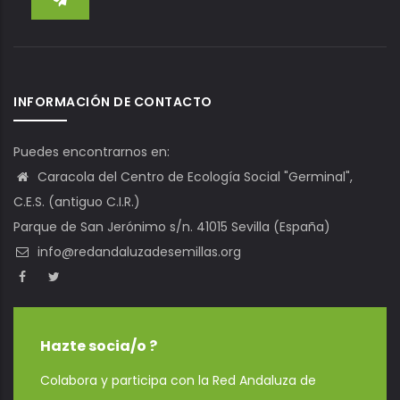
INFORMACIÓN DE CONTACTO
Puedes encontrarnos en:
Caracola del Centro de Ecología Social "Germinal",
C.E.S. (antiguo C.I.R.)
Parque de San Jerónimo s/n. 41015 Sevilla (España)
info@redandaluzadesemillas.org
Hazte socia/o ?
Colabora y participa con la Red Andaluza de