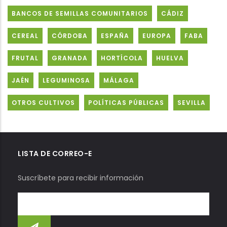
BANCOS DE SEMILLAS COMUNITARIOS
CÁDIZ
CEREAL
CÓRDOBA
ESPAÑA
EUROPA
FABA
FRUTAL
GRANADA
HORTÍCOLA
HUELVA
JAÉN
LEGUMINOSA
MÁLAGA
OTROS CULTIVOS
POLÍTICAS PÚBLICAS
SEVILLA
LISTA DE CORREO-E
Suscríbete para recibir información