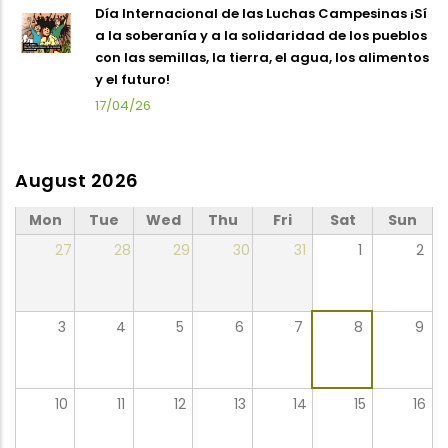
Día Internacional de las Luchas Campesinas ¡Sí
a la soberanía y a la solidaridad de los pueblos
con las semillas, la tierra, el agua, los alimentos
y el futuro!
17/04/26
August 2026
Mon
Tue
Wed
Thu
Fri
Sat
Sun
27
28
29
30
31
1
2
3
4
5
6
7
8
9
10
11
12
13
14
15
16