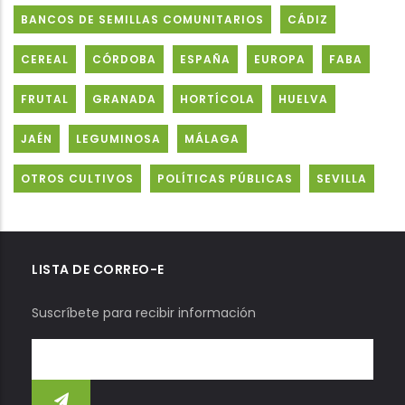
BANCOS DE SEMILLAS COMUNITARIOS
CÁDIZ
CEREAL
CÓRDOBA
ESPAÑA
EUROPA
FABA
FRUTAL
GRANADA
HORTÍCOLA
HUELVA
JAÉN
LEGUMINOSA
MÁLAGA
OTROS CULTIVOS
POLÍTICAS PÚBLICAS
SEVILLA
LISTA DE CORREO-E
Suscríbete para recibir información