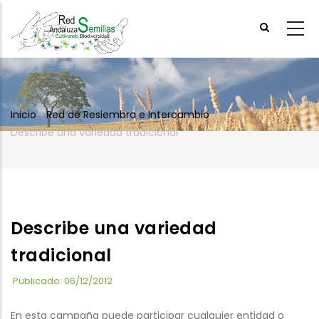
Skip
to
main
content
Inicio
-
Red de Resiembra e Intercambio
-
Breadcrumb
Describe una variedad tradicional
Describe una variedad
tradicional
Publicado: 06/12/2012
En esta campaña puede participar cualquier entidad o