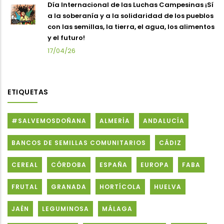
Día Internacional de las Luchas Campesinas ¡Sí
a la soberanía y a la solidaridad de los pueblos
con las semillas, la tierra, el agua, los alimentos
y el futuro!
17/04/26
ETIQUETAS
#SALVEMOSDOÑANA
ALMERÍA
ANDALUCÍA
BANCOS DE SEMILLAS COMUNITARIOS
CÁDIZ
CEREAL
CÓRDOBA
ESPAÑA
EUROPA
FABA
FRUTAL
GRANADA
HORTÍCOLA
HUELVA
JAÉN
LEGUMINOSA
MÁLAGA