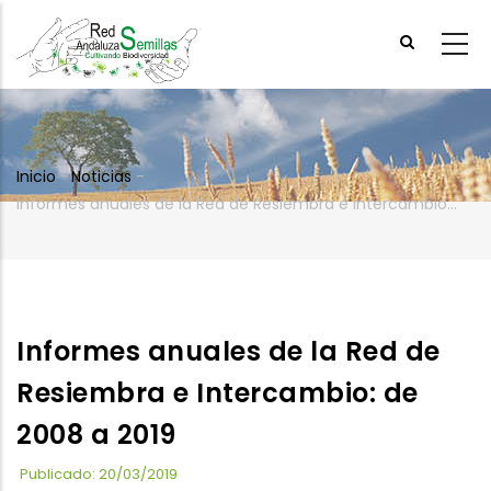
Skip
to
main
content
Inicio
-
Noticias
-
Breadcrumb
Informes anuales de la Red de Resiembra e Intercambio: de 2008 a 2019
Informes anuales de la Red de
Resiembra e Intercambio: de
2008 a 2019
Publicado: 20/03/2019