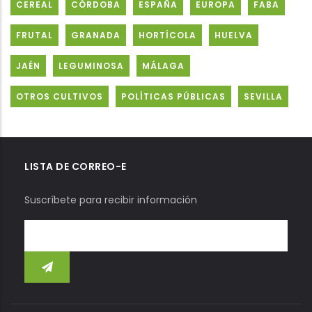
CEREAL
CÓRDOBA
ESPAÑA
EUROPA
FABA
FRUTAL
GRANADA
HORTÍCOLA
HUELVA
JAÉN
LEGUMINOSA
MÁLAGA
OTROS CULTIVOS
POLÍTICAS PÚBLICAS
SEVILLA
LISTA DE CORREO-E
Suscríbete para recibir información