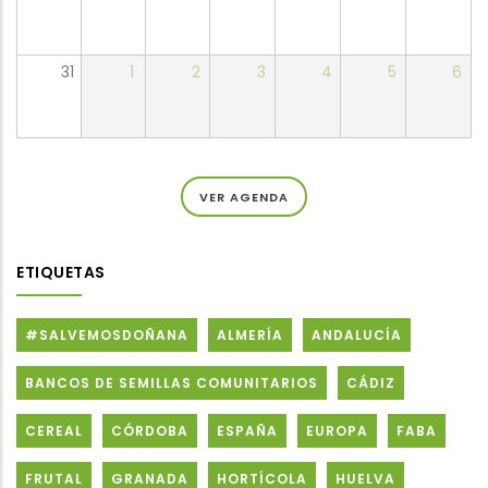
31
1
2
3
4
5
6
VER AGENDA
ETIQUETAS
#SALVEMOSDOÑANA
ALMERÍA
ANDALUCÍA
BANCOS DE SEMILLAS COMUNITARIOS
CÁDIZ
CEREAL
CÓRDOBA
ESPAÑA
EUROPA
FABA
FRUTAL
GRANADA
HORTÍCOLA
HUELVA