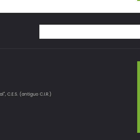
, C.E.S. (antiguo C.I.R.)